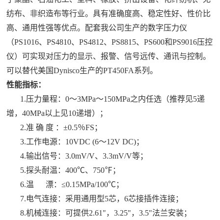
纺布、非织造布等行业。具有准确度高、稳定性好、性价比
高、通用性强等优点。配套我公司生产的数字压力仪
（PS1016、PS4810、PS4812、PS8815、PS600和PS9016压控
仪）可实现对压力的显示、报警、信号远传、通讯与控制。
可以替代美国Dynisco生产的PT450FA系列。
性能指标：
1.压力量程：0～3MPa～150MPa之内任选（推荐见5递
增，40MPa以上见10递增）；
2.准 确 度 ：±0.5％FS；
3.工作电源：10VDC (6～12V DC)；
4.输出信号：3.0mV/V、3.3mV/V等；
5.探头耐温：400℃、750℉；
6.温 漂：≤0.15MPa/100℃；
7.电气连接：采用通用型5芯
，
6芯接插件连接；
8.机械连接：可提供2.61"，3.25"，3.5"法兰安装；