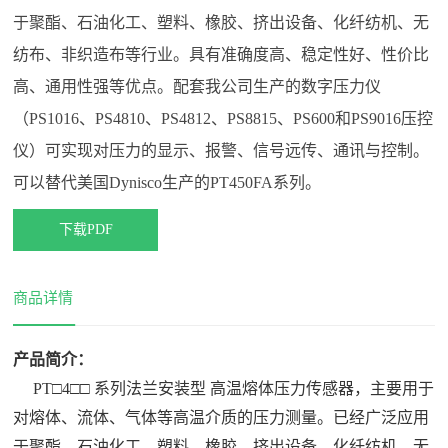
系
于聚酯、石油化工、塑料、橡胶、挤出设备、化纤纺机、无
方
案
纺布、非织造布等行业。具有准确度高、稳定性好、性价比
我
高、通用性强等优点。配套我公司生产的数字压力仪
们
（PS1016、PS4810、PS4812、PS8815、PS600和PS9016压控
联
在
仪）可实现对压力的显示、报警、信号远传、通讯与控制。
系
线
可以替代美国Dynisco生产的PT450FA系列。
我
留
们
言
下载PDF
商品详情
产品简介：
PT□4
□
□
系列法兰安装型 高温熔体压力传感器，主要用于
对熔体、流体、气体等高温介质的压力测量。已经广泛应用
于聚酯、石油化工、塑料、橡胶、挤出设备、化纤纺机、无