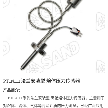
心
高
高
不
数
数
智
温
工
配
新
温
温
锈
字
字
能
度
控
套
闻
熔
熔
钢
熔
压
压
传
压
产
体
体
熔
体
力
力
感
力
品
中
压
压
体
压
显
调
器
变
心
力
力
压
力
示
节
送
公
行
解
传
变
力
计
表
仪
器/
司
业
感
送
表
传
决
新
动
器
器
感
闻
态
PT□4□□ 法兰安装型 熔体压力传感器
器
方
产品简介：
案
PT□4□□
系列法兰安装型 高温熔体压力传感器，主要用于
解
联
对熔体、流体、气体等高温介质的压力测量。已经广泛应用
决