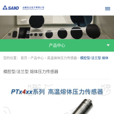
首
页
产品中心
关
您的位置：
首页
>
产品中心
>
高温熔体压力传感器
>
模腔型/法兰型 熔体
于
我
压力传感器
模腔型/法兰型 熔体压力传感器
们
公
公
公
产
司
司
司
品
简
资
荣
介
质
誉
中