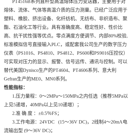
PT4516B系列直杆型高温熔体压力变送器，主要用于对
熔体、流体、气体等高温介质的压力测量。已经广泛应用于
塑料、橡胶、挤出设备、化纤纺机、无纺布、非织造布、聚
酯、石油化工等行业。具有准确度高、稳定性好、性价比
高、抗干扰性强等优点。零点满度方便调节、内部80%校验,
标准模拟信号直接输入PLC，或配套我公司生产的数字压力
仪表（PS1016、PS4810、PS4812、PS600和PS9016压控仪）
可实现对压力的显示、报警、信号远传、通讯与控制。可以
替代美国Dynisco生产的PT4604、PT4606系列、意大利
Gefran生产的ME0、MN0系列。
性能指标：
1.压力量程：0～2MPa～150MPa之内任选（推荐5MPa以
上见5递增，40MPa以上见10递增）；
2.准 确 度 ：±0.5％FS；
3.工作电源：24VDC (15～36V DC)，2线制4～20mA电
流输出型 (9～36V DC)；