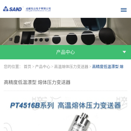
首
页
产品中心
关
您的位置：
首页
>
产品中心
>
高温熔体压力变送器
>
高精度低温漂型 熔
于
我
体压力变送器
高精度低温漂型 熔体压力变送器
们
公
公
公
产
司
司
司
品
简
资
荣
介
质
誉
中