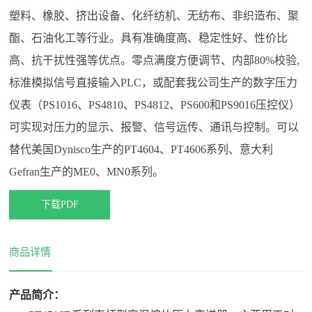
系
塑料、橡胶、挤出设备、化纤纺机、无纺布、非织造布、聚
方
案
酯、石油化工等行业。具有准确度高、稳定性好、性价比
我
高、抗干扰性强等优点。零点满度方便调节、内部80%校验,
们
标准模拟信号直接输入PLC，或配套我公司生产的数字压力
联
在
仪表（PS1016、PS4810、PS4812、PS600和PS9016压控仪）
系
线
可实现对压力的显示、报警、信号远传、通讯与控制。可以
我
留
替代美国Dynisco生产的PT4604、PT4606系列、意大利
们
言
Gefran生产的ME0、MN0系列。
下载PDF
商品详情
产品简介：