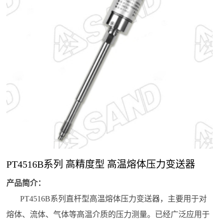
心
高
高
不
数
数
智
温
工
配
新
温
温
锈
字
字
能
度
控
套
闻
熔
熔
钢
熔
压
压
传
压
产
体
体
熔
体
力
力
感
力
品
中
压
压
体
压
显
调
器
变
心
力
力
压
力
示
节
送
公
行
解
传
变
力
计
表
仪
器/
司
业
感
送
表
传
决
新
动
器
器
感
闻
态
PT4516B系列 高精度型 高温熔体压力变送器
器
方
产品简介：
案
PT4516B系列直杆型高温熔体压力变送器，主要用于对
解
联
熔体、流体、气体等高温介质的压力测量。已经广泛应用于
决